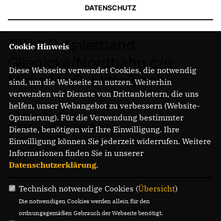
DATENSCHUTZ
CDU-Ortsverband
Cookie Hinweis
Glienicke/Nordbahn c/o
Diese Webseite verwendet Cookies, die notwendig
Mirko H.-G. Mittelbach
sind, um die Webseite zu nutzen. Weiterhin
verwenden wir Dienste von Drittanbietern, die uns
helfen, unser Webangebot zu verbessern (Website-
Schönfließer Str.90
Optmierung). Für die Verwendung bestimmter
16548 Glienicke/Nordbahn
Dienste, benötigen wir Ihre Einwilligung. Ihre
Telefon: 033056-283063
Einwilligung können Sie jederzeit widerrufen. Weitere
E-Mail: info@cdu-glienicke.de
Informationen finden Sie in unserer
Datenschutzerklärung
.
Technisch notwendige Cookies (
Übersicht
)
CDU OBERHAVEL
Die notwendigen Cookies werden allein für den
CDU BRANDENBURG
ordnungsgemäßen Gebrauch der Webseite benötigt.