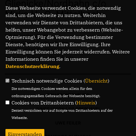
Glienicke/Nordbahn c/o
Diese Webseite verwendet Cookies, die notwendig
Mirko H.-G. Mittelbach
sind, um die Webseite zu nutzen. Weiterhin
verwenden wir Dienste von Drittanbietern, die uns
helfen, unser Webangebot zu verbessern (Website-
Schönfließer Str.90
Optmierung). Für die Verwendung bestimmter
16548 Glienicke/Nordbahn
Dienste, benötigen wir Ihre Einwilligung. Ihre
Telefon: 033056-283063
Einwilligung können Sie jederzeit widerrufen. Weitere
E-Mail: info@cdu-glienicke.de
Informationen finden Sie in unserer
Datenschutzerklärung
.
Technisch notwendige Cookies (
Übersicht
)
CDU OBERHAVEL
Die notwendigen Cookies werden allein für den
CDU BRANDENBURG
ordnungsgemäßen Gebrauch der Webseite benötigt.
Cookies von Drittanbietern (
Hinweis
)
JUNGE UNION (JU) OBERHAVEL
Derzeit verzichten wir auf Scripte von Drittanbietern auf der
Webseite.
UWE FEILER
Einverstanden