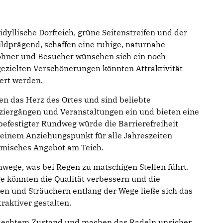
dyllische Dorfteich, grüne Seitenstreifen und der
ldprägend, schaffen eine ruhige, naturnahe
ohner und Besucher wünschen sich ein noch
gezielten Verschönerungen könnten Attraktivität
gert werden.
den das Herz des Ortes und sind beliebte
aziergängen und Veranstaltungen ein und bieten eine
befestigter Rundweg würde die Barrierefreiheit
 einem Anziehungspunkt für alle Jahreszeiten
omisches Angebot am Teich.
ehwege, was bei Regen zu matschigen Stellen führt.
e könnten die Qualität verbessern und die
en und Sträuchern entlang der Wege ließe sich das
traktiver gestalten.
chlechtem Zustand und machen das Radeln unsicher.