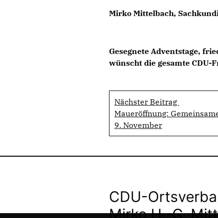
Mirko Mittelbach, Sachkun
Gesegnete Adventstage, fri
wünscht die gesamte CDU-Fr
Nächster Beitrag
Maueröffnung: Gemeinsamer
9. November
CDU-Ortsverban
Mirko H.-G. Mit