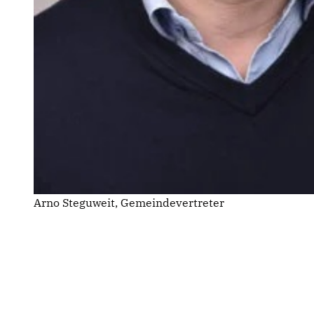
Arno Steguweit, Gemeindevertreter