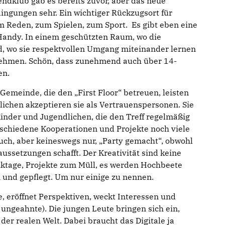
endklub gab es bereits zuvor, aber das neue
ngungen sehr. Ein wichtiger Rückzugsort für
m Reden, zum Spielen, zum Sport. Es gibt eben eine
Handy. In einem geschützten Raum, wo die
d, wo sie respektvollen Umgang miteinander lernen
ehmen. Schön, dass zunehmend auch über 14-
en.
Gemeinde, die den „First Floor“ betreuen, leisten
lichen akzeptieren sie als Vertrauenspersonen. Sie
Kinder und Jugendlichen, die den Treff regelmäßig
schiedene Kooperationen und Projekte noch viele
uch, aber keineswegs nur, „Party gemacht“, obwohl
aussetzungen schafft. Der Kreativität sind keine
iktage, Projekte zum Müll, es werden Hochbeete
 und gepflegt. Um nur einige zu nennen.
e, eröffnet Perspektiven, weckt Interessen und
 ungeahnte). Die jungen Leute bringen sich ein,
 der realen Welt. Dabei braucht das Digitale ja