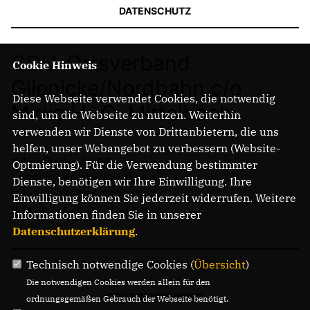
DATENSCHUTZ
CDU-Ortsverband
Cookie Hinweis
Glienicke/Nordbahn c/o
Diese Webseite verwendet Cookies, die notwendig
Mirko H.-G. Mittelbach
sind, um die Webseite zu nutzen. Weiterhin
verwenden wir Dienste von Drittanbietern, die uns
helfen, unser Webangebot zu verbessern (Website-
Schönfließer Str.90
Optmierung). Für die Verwendung bestimmter
16548 Glienicke/Nordbahn
Dienste, benötigen wir Ihre Einwilligung. Ihre
Telefon: 033056-283063
Einwilligung können Sie jederzeit widerrufen. Weitere
E-Mail: info@cdu-glienicke.de
Informationen finden Sie in unserer
Datenschutzerklärung
.
Technisch notwendige Cookies (
Übersicht
)
CDU OBERHAVEL
Die notwendigen Cookies werden allein für den
CDU BRANDENBURG
ordnungsgemäßen Gebrauch der Webseite benötigt.