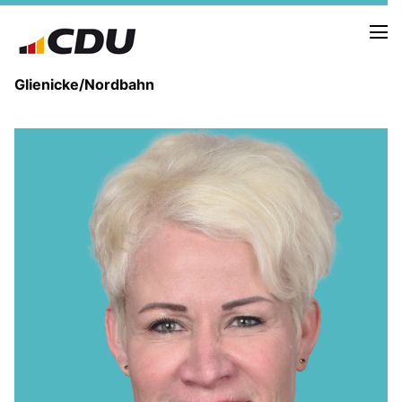
Glienicke/Nordbahn
IN EIGENER SACHE
DER VORSTAND
ZIELE