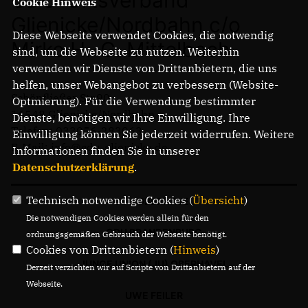
Cookie Hinweis
Glienicke/Nordbahn c/o
Diese Webseite verwendet Cookies, die notwendig
Mirko H.-G. Mittelbach
sind, um die Webseite zu nutzen. Weiterhin
verwenden wir Dienste von Drittanbietern, die uns
helfen, unser Webangebot zu verbessern (Website-
Schönfließer Str.90
Optmierung). Für die Verwendung bestimmter
16548 Glienicke/Nordbahn
Dienste, benötigen wir Ihre Einwilligung. Ihre
Telefon: 033056-283063
Einwilligung können Sie jederzeit widerrufen. Weitere
E-Mail: info@cdu-glienicke.de
Informationen finden Sie in unserer
Datenschutzerklärung
.
Technisch notwendige Cookies (
Übersicht
)
CDU OBERHAVEL
Die notwendigen Cookies werden allein für den
CDU BRANDENBURG
ordnungsgemäßen Gebrauch der Webseite benötigt.
Cookies von Drittanbietern (
Hinweis
)
JUNGE UNION (JU) OBERHAVEL
Derzeit verzichten wir auf Scripte von Drittanbietern auf der
Webseite.
UWE FEILER